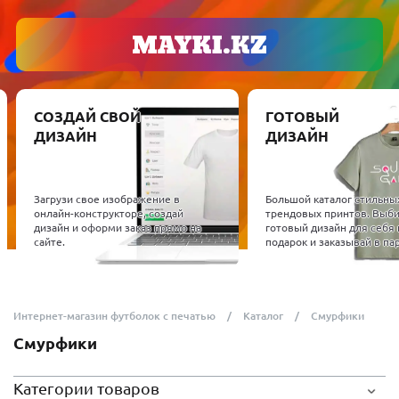
СОЗДАЙ СВОЙ
ГОТОВЫЙ
ДИЗАЙН
ДИЗАЙН
Загрузи свое изображение в
Большой каталог стильны
онлайн-конструкторе, создай
трендовых принтов. Выб
дизайн и оформи заказ прямо на
готовый дизайн для себя 
сайте.
подарок и заказывай в пар
Интернет-магазин футболок с печатью
Каталог
Смурфики
Смурфики
Категории товаров