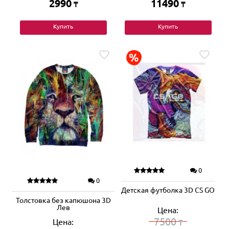
2990
11490
₸
₸
Купить
Купить
0
0
Детская футболка 3D CS GO
Толстовка без капюшона 3D
Лев
Цена:
7500
Цена:
₸