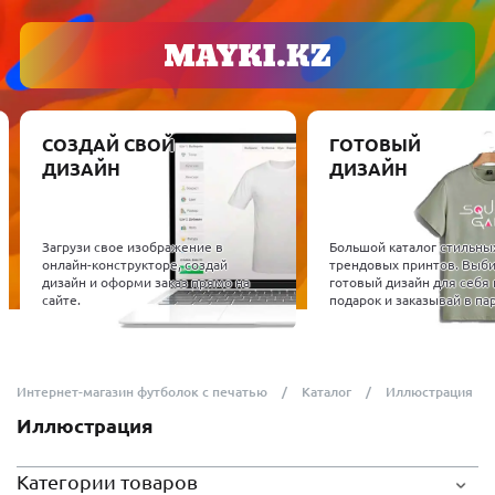
СОЗДАЙ СВОЙ
ГОТОВЫЙ
ДИЗАЙН
ДИЗАЙН
Загрузи свое изображение в
Большой каталог стильны
онлайн-конструкторе, создай
трендовых принтов. Выб
дизайн и оформи заказ прямо на
готовый дизайн для себя 
сайте.
подарок и заказывай в пар
Интернет-магазин футболок с печатью
Каталог
Иллюстрация
Иллюстрация
Категории товаров