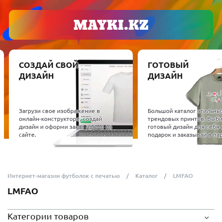
СОЗДАЙ СВОЙ
ГОТОВЫЙ
ДИЗАЙН
ДИЗАЙН
Загрузи свое изображение в
Большой каталог стильны
онлайн-конструкторе, создай
трендовых принтов. Выб
дизайн и оформи заказ прямо на
готовый дизайн для себя 
сайте.
подарок и заказывай в пар
Интернет-магазин футболок с печатью
Каталог
LMFAO
LMFAO
Категории товаров