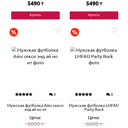
5490
5490
₸
₸
Купить
Купить
0
0
Мужская футболка Айм секси
Мужская футболка LMFAO
энд ай но ит
Party Rock
Цена:
Цена:
6000
6000
₸
₸