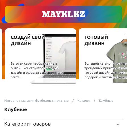
СОЗДАЙ СВОЙ
ГОТОВЫЙ
ДИЗАЙН
ДИЗАЙН
Загрузи свое изображение в
Большой каталог стильны
онлайн-конструкторе, создай
трендовых принтов. Выб
дизайн и оформи заказ прямо на
готовый дизайн для себя 
сайте.
подарок и заказывай в пар
Интернет-магазин футболок с печатью
Каталог
Клубные
Клубные
Категории товаров