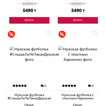
6000
6000
₸
₸
5490
5490
₸
₸
Купить
Купить
0
0
Мужская футболка
Мужская футболка С
#СлышьТыЧеТакаяДерзкая
опытным барменом
Цена:
Цена: