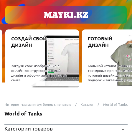
СОЗДАЙ СВОЙ
ГОТОВЫЙ
ДИЗАЙН
ДИЗАЙН
Загрузи свое изображение в
Большой каталог стильны
онлайн-конструкторе, создай
трендовых принтов. Выб
дизайн и оформи заказ прямо на
готовый дизайн для себя 
сайте.
подарок и заказывай в пар
Интернет-магазин футболок с печатью
Каталог
World of Tanks
World of Tanks
Категории товаров