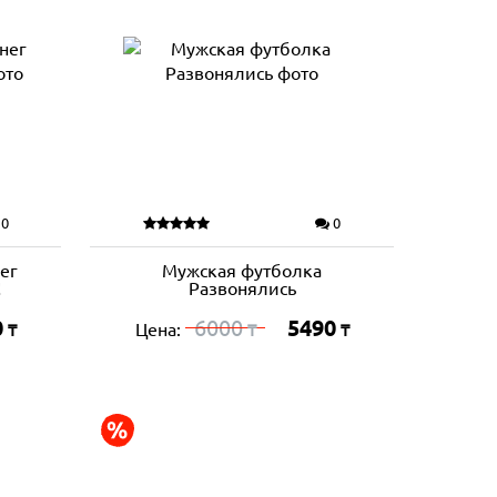
0
0
ег
Мужская футболка
!
Развонялись
0
6000
5490
Цена:
₸
₸
₸