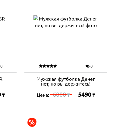
0
0
R
Мужская футболка Денег
нет, но вы держитесь!
0
6000
5490
Цена:
₸
₸
₸