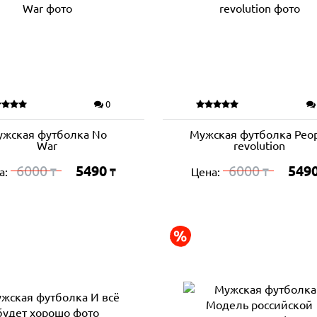
0
ужская футболка No
Мужская футболка Peop
War
revolution
6000
5490
6000
549
а:
Цена:
₸
₸
₸