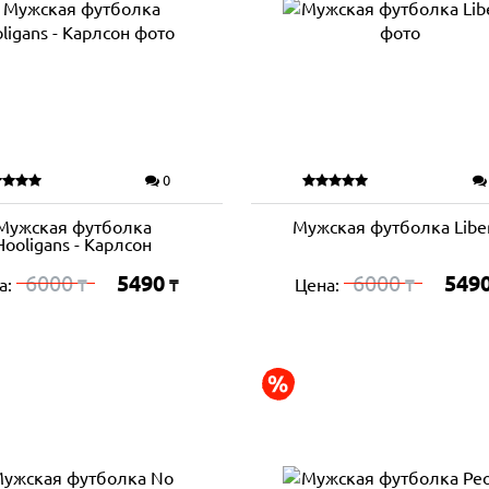
0
Мужская футболка
Мужская футболка Libe
Hooligans - Карлсон
6000
5490
6000
549
а:
Цена:
₸
₸
₸