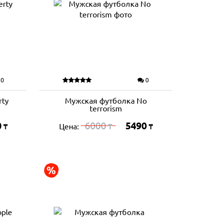
0
0
rty
Мужская футболка No
terrorism
0
6000
5490
Цена:
₸
₸
₸