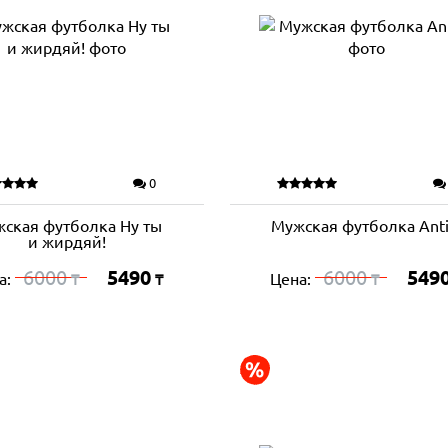
0
ская футболка Ну ты
Мужская футболка Anti
и жирдяй!
6000
5490
6000
549
а:
Цена:
₸
₸
₸