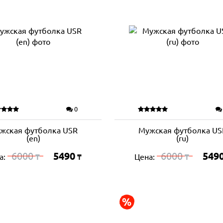
0
жская футболка USR
Мужская футболка US
(en)
(ru)
6000
5490
6000
549
а:
Цена:
₸
₸
₸