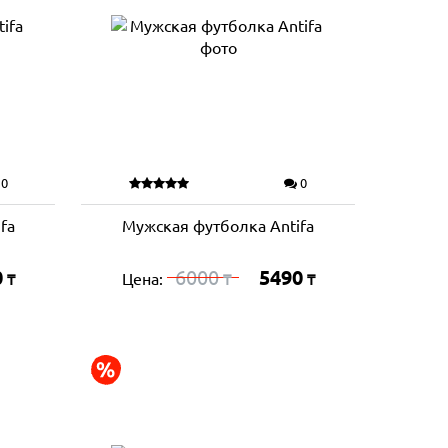
0
0
fa
Мужская футболка Antifa
0
6000
5490
Цена:
₸
₸
₸