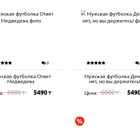
0
ская футболка Ответ
Мужская футболка Ден
Медведева
нет, но вы держитесь
6000
5490
6000
549
а:
Цена:
₸
₸
₸