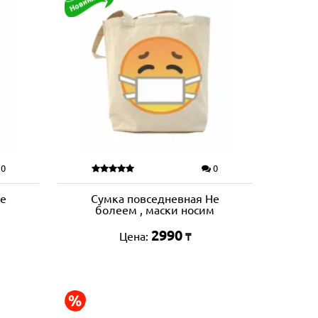
0
0
Не
Сумка повседневная Не
болеем , маски носим
2990
Цена:
₸