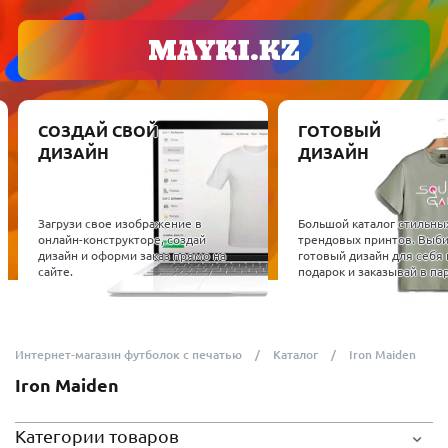
СОЗДАЙ СВОЙ
ГОТОВЫЙ
ДИЗАЙН
ДИЗАЙН
Загрузи свое изображение в
Большой каталог стильны
онлайн-конструкторе, создай
трендовых принтов. Выб
дизайн и оформи заказ прямо на
готовый дизайн для себя 
сайте.
подарок и заказывай в пар
Интернет-магазин футболок с печатью
Каталог
Iron Maiden
Iron Maiden
Категории товаров