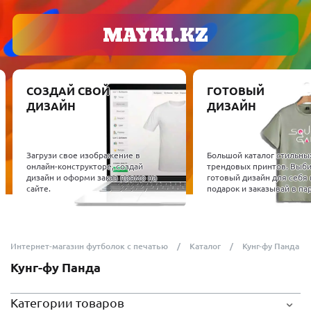
СОЗДАЙ СВОЙ
ГОТОВЫЙ
ДИЗАЙН
ДИЗАЙН
Загрузи свое изображение в
Большой каталог стильны
онлайн-конструкторе, создай
трендовых принтов. Выб
дизайн и оформи заказ прямо на
готовый дизайн для себя 
сайте.
подарок и заказывай в пар
Интернет-магазин футболок с печатью
Каталог
Кунг-фу Панда
Кунг-фу Панда
Категории товаров