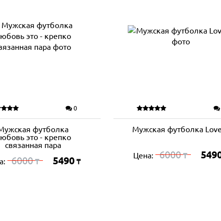
0
Мужская футболка
Мужская футболка Love
юбовь это - крепко
связанная пара
6000
549
Цена:
₸
6000
5490
а:
₸
₸