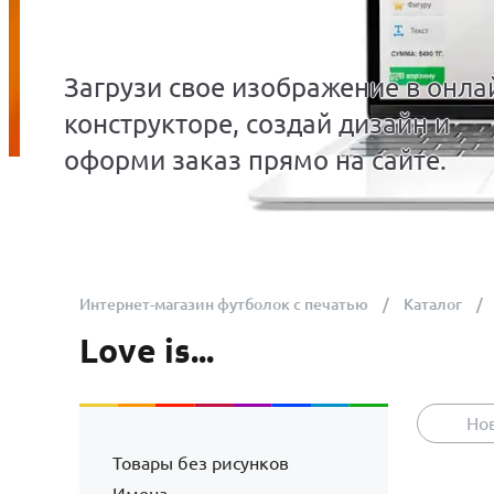
Загрузи свое изображение в онла
конструкторе, создай дизайн и
оформи заказ прямо на сайте.
Интернет-магазин футболок с печатью
Каталог
Love is...
Но
Товары без рисунков