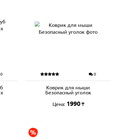
0
0
уб
Коврик для мыши
их
Безопасный уголок
1990
Цена:
₸