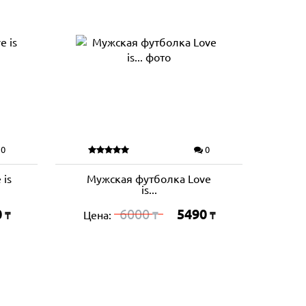
0
0
 is
Мужская футболка Love
is...
0
6000
5490
Цена:
₸
₸
₸