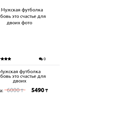
0
Мужская футболка
бовь это счастье для
двоих
6000
5490
а:
₸
₸