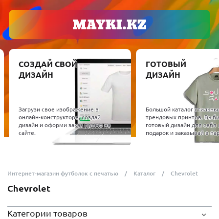
СОЗДАЙ СВОЙ
ГОТОВЫЙ
ДИЗАЙН
ДИЗАЙН
Загрузи свое изображение в
Большой каталог стильны
онлайн-конструкторе, создай
трендовых принтов. Выб
дизайн и оформи заказ прямо на
готовый дизайн для себя 
сайте.
подарок и заказывай в пар
Интернет-магазин футболок с печатью
Каталог
Сhevrolet
Сhevrolet
Категории товаров