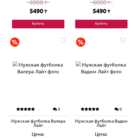
6000
6000
₸
₸
5490
5490
₸
₸
Купить
Купить
0
0
Мужская футболка Валера
Мужская футболка Вадим
Лайт
Лайт
Цена:
Цена: