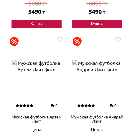
6000
6000
₸
₸
5490
5490
₸
₸
Купить
Купить
0
0
Мужская футболка Артем
Мужская футболка Андрей
Лайт
Лайт
Цена:
Цена: