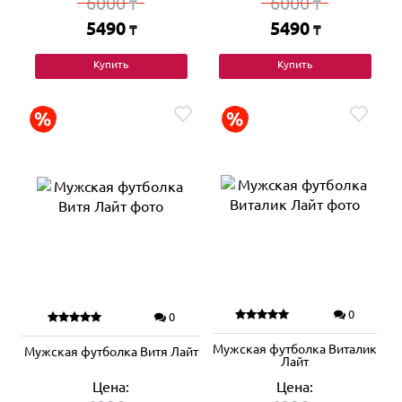
6000
6000
₸
₸
5490
5490
₸
₸
Купить
Купить
0
0
Мужская футболка Виталик
Мужская футболка Витя Лайт
Лайт
Цена:
Цена: