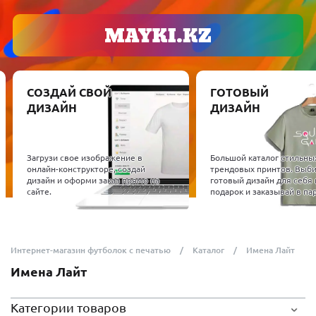
СОЗДАЙ СВОЙ
ГОТОВЫЙ
ДИЗАЙН
ДИЗАЙН
Загрузи свое изображение в
Большой каталог стильны
онлайн-конструкторе, создай
трендовых принтов. Выб
дизайн и оформи заказ прямо на
готовый дизайн для себя 
сайте.
подарок и заказывай в пар
Интернет-магазин футболок с печатью
Каталог
Имена Лайт
Имена Лайт
Категории товаров