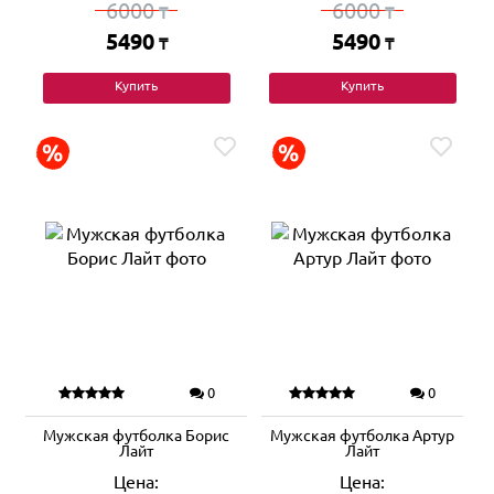
6000
6000
₸
₸
5490
5490
₸
₸
Купить
Купить
0
0
Мужская футболка Борис
Мужская футболка Артур
Лайт
Лайт
Цена:
Цена: