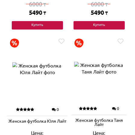
6000
6000
₸
₸
5490
5490
₸
₸
Купить
Купить
0
0
Женская футболка Таня
Женская футболка Юля Лайт
Лайт
Цена:
Цена: