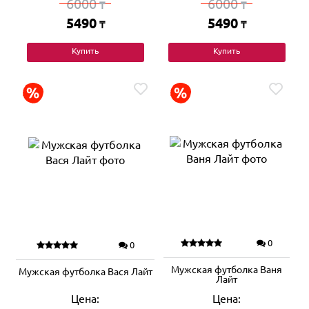
6000
6000
₸
₸
5490
5490
₸
₸
Купить
Купить
0
0
Мужская футболка Ваня
Мужская футболка Вася Лайт
Лайт
Цена:
Цена: