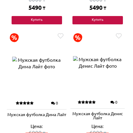
5490
5490
₸
₸
Купить
Купить
0
0
Мужская футболка Денис
Мужская футболка Дима Лайт
Лайт
Цена:
Цена:
6000
6000