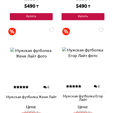
5490
5490
₸
₸
Купить
Купить
0
0
Мужская футболка Егор
Мужская футболка Женя Лайт
Лайт
Цена:
Цена:
6000
6000
₸
₸