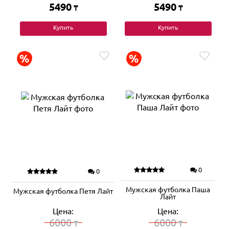
5490
5490
₸
₸
Купить
Купить
0
0
Мужская футболка Паша
Мужская футболка Петя Лайт
Лайт
Цена:
Цена:
6000
6000
₸
₸