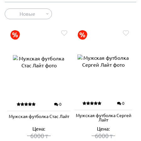
Новые
0
0
Мужская футболка Сергей
Мужская футболка Стас Лайт
Лайт
Цена:
Цена:
6000
6000
₸
₸