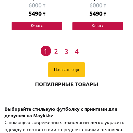
6000
6000
₸
₸
5490
5490
₸
₸
Купить
Купить
1
2
3
4
Показать еще
ПОПУЛЯРНЫЕ ТОВАРЫ
Выбирайте стильную футболку с принтами для
девушек на Mayki.kz
С помощью современных технологий легко украсить
одежду в соответствии с предпочтениями человека.