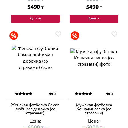
5490
5490
₸
₸
Купить
Купить
0
0
Женская футболка Самая
Мужская футболка
любимая девочка (со
Кошачья лапка (со
стразами)
стразами)
Цена:
Цена:
6000
6000
₸
₸