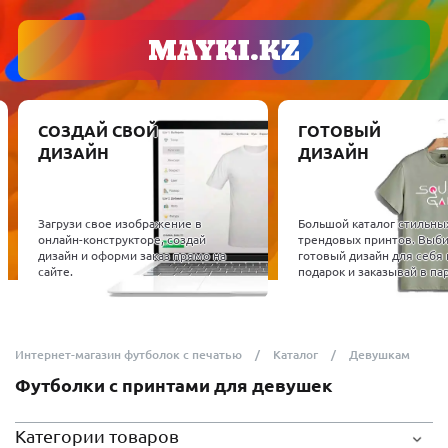
ГОТОВЫЙ
ОБОРУ
ДИЗАЙН
МАТЕР
Проверенн
оборудова
ние в
Большой каталог стильных и
работаем. 
создай
трендовых принтов. Выбирай
сублимаци
 прямо на
готовый дизайн для себя или в
термопрес
подарок и заказывай в пару кликов.
материалы
Интернет-магазин футболок с печатью
Каталог
Девушкам
Футболки с принтами для девушек
Категории товаров