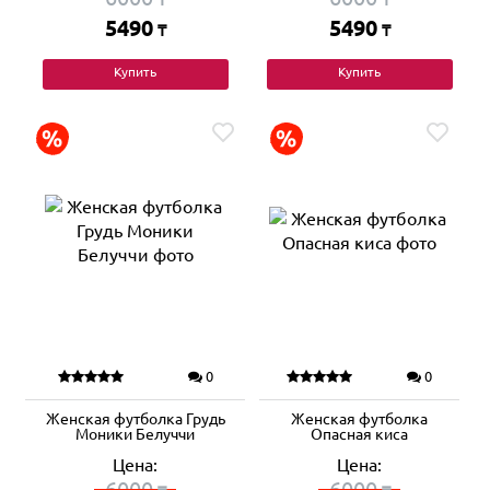
5490
5490
₸
₸
Купить
Купить
0
0
Женская футболка Грудь
Женская футболка
Моники Белуччи
Опасная киса
Цена:
Цена:
6000
6000