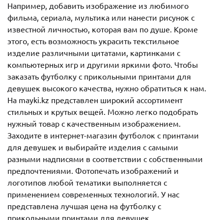
Например, добавить изображение из любимого
фильма, сериала, мультика или нанести рисунок с
известной личностью, которая вам по душе. Кроме
этого, есть возможность украсить текстильное
изделие различными цитатами, картинками с
компьютерных игр и другими яркими фото. Чтобы
заказать футболку с прикольными принтами для
девушек высокого качества, нужно обратиться к нам.
На mayki.kz представлен широкий ассортимент
стильных и крутых вещей. Можно легко подобрать
нужный товар с качественным изображением.
Заходите в интернет-магазин футболок с принтами
для девушек и выбирайте изделия с самыми
разными надписями в соответствии с собственными
предпочтениями. Фотопечать изображений и
логотипов любой тематики выполняется с
применением современных технологий. У нас
представлена лучшая цена на футболку с
прикольными принтами для девушек.