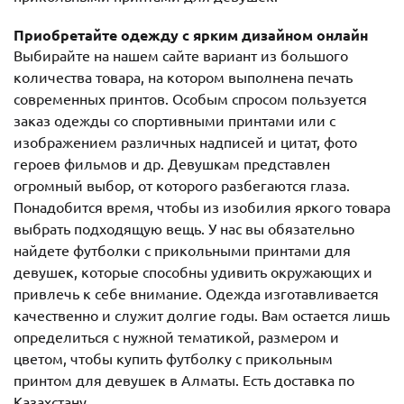
Приобретайте одежду с ярким дизайном онлайн
Выбирайте на нашем сайте вариант из большого
количества товара, на котором выполнена печать
современных принтов. Особым спросом пользуется
заказ одежды со спортивными принтами или с
изображением различных надписей и цитат, фото
героев фильмов и др. Девушкам представлен
огромный выбор, от которого разбегаются глаза.
Понадобится время, чтобы из изобилия яркого товара
выбрать подходящую вещь. У нас вы обязательно
найдете футболки с прикольными принтами для
девушек, которые способны удивить окружающих и
привлечь к себе внимание. Одежда изготавливается
качественно и служит долгие годы. Вам остается лишь
определиться с нужной тематикой, размером и
цветом, чтобы купить футболку с прикольным
принтом для девушек в Алматы. Есть доставка по
Казахстану.