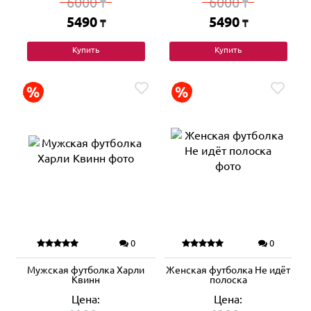
6000
6000
₸
₸
5490
5490
₸
₸
Купить
Купить
0
0
Мужская футболка Харли
Женская футболка Не идёт
Квинн
полоска
Цена:
Цена: