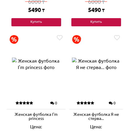
6000
6000
₸
₸
5490
5490
₸
₸
Купить
Купить
0
0
Женская футболка I'm
Женская футболка Я не
princess
стерва...
Цена:
Цена: