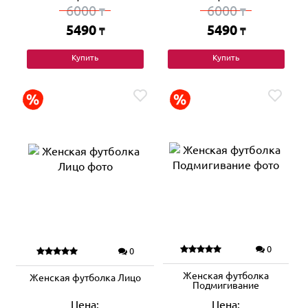
6000
6000
₸
₸
5490
5490
₸
₸
Купить
Купить
0
0
Женская футболка
Женская футболка Лицо
Подмигивание
Цена:
Цена: