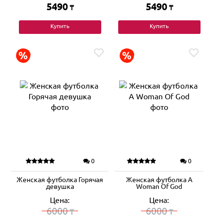
5490
5490
₸
₸
Купить
Купить
0
0
Женская футболка Горячая
Женская футболка A
девушка
Woman Of God
Цена:
Цена:
6000
6000
₸
₸