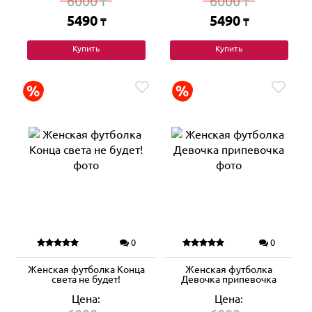
6000
6000
₸
₸
5490
5490
₸
₸
Купить
Купить
0
0
Женская футболка Конца
Женская футболка
света не будет!
Девочка припевочка
Цена:
Цена: