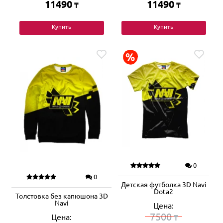
11490
11490
₸
₸
Купить
Купить
0
0
Детская футболка 3D Navi
Dota2
Толстовка без капюшона 3D
Navi
Цена:
7500
Цена:
₸