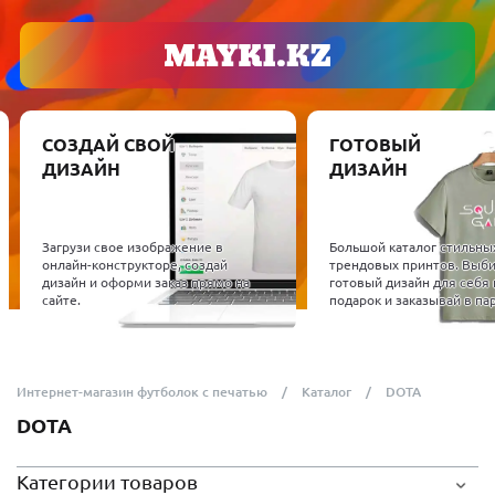
СОЗДАЙ СВОЙ
ГОТОВЫЙ
ДИЗАЙН
ДИЗАЙН
Загрузи свое изображение в
Большой каталог стильных 
онлайн-конструкторе, создай
трендовых принтов. Выбир
дизайн и оформи заказ прямо на
готовый дизайн для себя и
сайте.
подарок и заказывай в пару
Интернет-магазин футболок с печатью
Каталог
DOTA
DOTA
Категории товаров