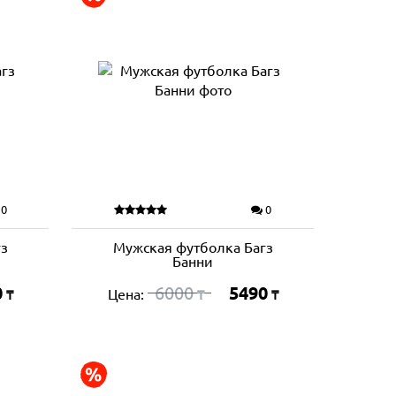
0
0
гз
Мужская футболка Багз
Банни
0
6000
5490
Цена:
₸
₸
₸