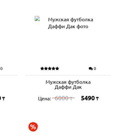
0
0
Мужская футболка
Даффи Дак
0
6000
5490
Цена:
₸
₸
₸