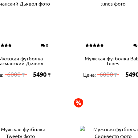
0
Мужская футболка
Мужская футболка Ba
Тасманский Дьявол
tunes
6000
5490
6000
549
а:
Цена:
₸
₸
₸