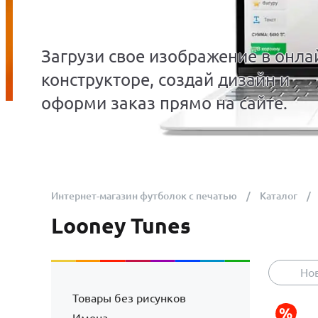
Загрузи свое изображение в онла
конструкторе, создай дизайн и
оформи заказ прямо на сайте.
Интернет-магазин футболок с печатью
Каталог
Looney Tunes
Но
Товары без рисунков