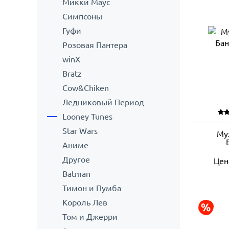
Микки Маус
Симпсоны
Гуфи
Розовая Пантера
winX
Bratz
Cow&Chiken
Ледниковый Период
Looney Tunes
Star Wars
Му
Аниме
Другое
Цен
Batman
Тимон и Пумба
Король Лев
Том и Джерри