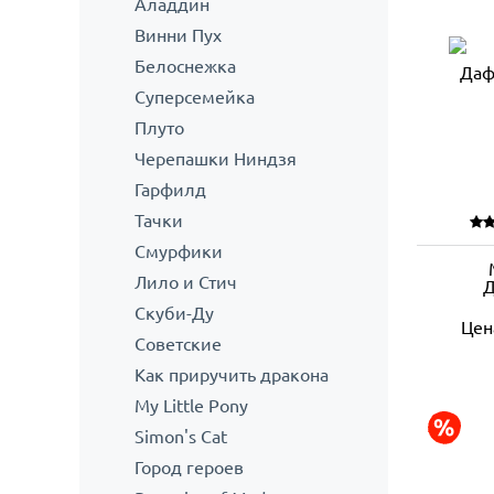
Аладдин
Винни Пух
Белоснежка
Суперсемейка
Плуто
Черепашки Ниндзя
Гарфилд
Тачки
Смурфики
Лило и Стич
Д
Скуби-Ду
Цен
Советские
Как приручить дракона
My Little Pony
Simon's Cat
Город героев