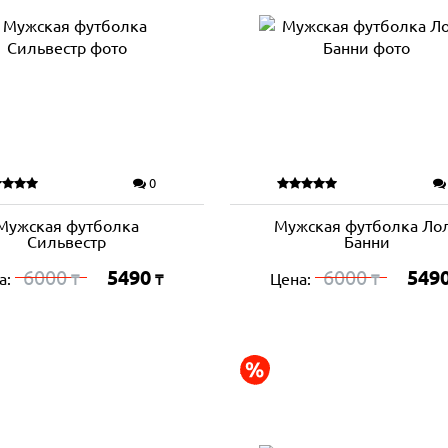
0
Мужская футболка
Мужская футболка Ло
Сильвестр
Банни
6000
5490
6000
549
а:
Цена:
₸
₸
₸