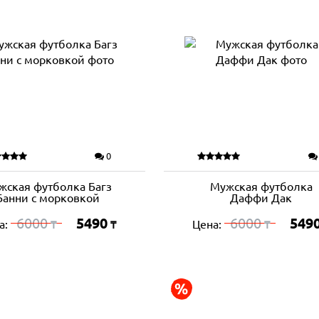
0
жская футболка Багз
Мужская футболка
Банни с морковкой
Даффи Дак
6000
5490
6000
549
а:
Цена:
₸
₸
₸