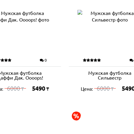
0
Мужская футболка
Мужская футболка
аффи Дак. Oooops!
Сильвестр
6000
5490
6000
549
а:
Цена:
₸
₸
₸