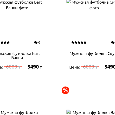
0
жская футболка Багс
Мужская футболка Ску
Банни
6000
5490
6000
549
а:
Цена:
₸
₸
₸