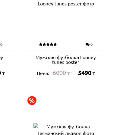
0
0
by
Мужская футболка Looney
tunes poster
0
6000
5490
Цена:
₸
₸
₸