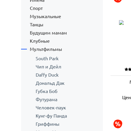
Имена
Спорт
Музыкальные
Танцы
Будущим мамам
Клубные
Мультфильмы
South Park
Чип и Дейл
Daffy Duck
Дональд Дак
Губка Боб
Цен
Футурама
Человек-паук
Кунг-фу Панда
Гриффины