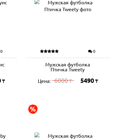
0
0
нс
Мужская футболка
Птичка Tweety
0
6000
5490
Цена:
₸
₸
₸