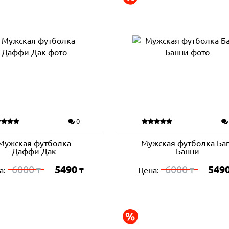
0
Мужская футболка
Мужская футболка Ба
Даффи Дак
Банни
6000
5490
6000
549
а:
Цена:
₸
₸
₸