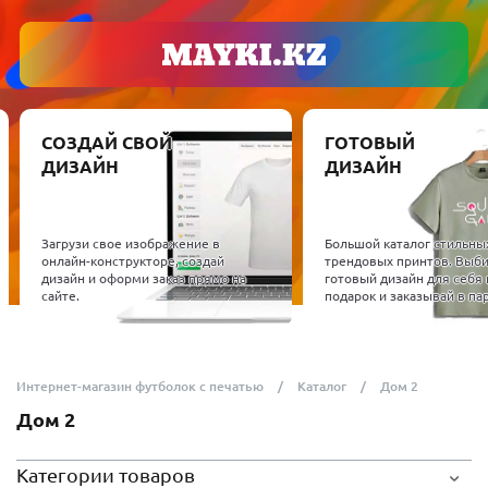
СОЗДАЙ СВОЙ
ГОТОВЫЙ
ДИЗАЙН
ДИЗАЙН
Загрузи свое изображение в
Большой каталог стильны
онлайн-конструкторе, создай
трендовых принтов. Выб
дизайн и оформи заказ прямо на
готовый дизайн для себя 
сайте.
подарок и заказывай в пар
Интернет-магазин футболок с печатью
Каталог
Дом 2
Дом 2
Категории товаров