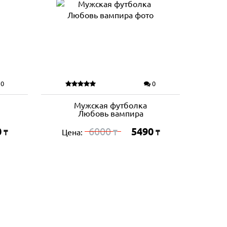
0
0
Мужская футболка
Любовь вампира
0
6000
5490
Цена:
₸
₸
₸