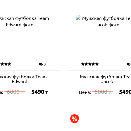
0
жская футболка Team
Мужская футболка Te
Edward
Jacob
6000
5490
6000
549
а:
Цена:
₸
₸
₸