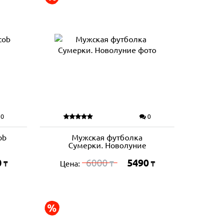
0
0
ob
Мужская футболка
Сумерки. Новолуние
0
6000
5490
Цена:
₸
₸
₸