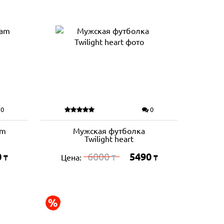
0
0
am
Мужская футболка
Twilight heart
0
6000
5490
Цена:
₸
₸
₸