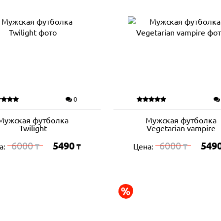
0
Мужская футболка
Мужская футболка
Twilight
Vegetarian vampire
6000
5490
6000
549
а:
Цена:
₸
₸
₸