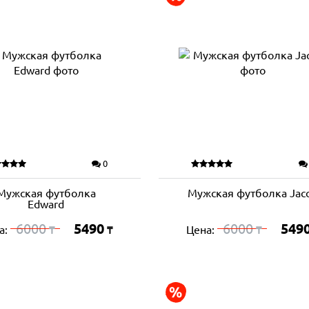
0
Мужская футболка
Мужская футболка Jac
Edward
6000
5490
6000
549
а:
Цена:
₸
₸
₸