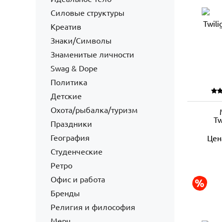
Силовые структуры
Креатив
Знаки/Символы
Знаменитые личности
Swag & Dope
Политика
Детские
Охота/рыбалка/туризм
Tw
Праздники
География
Цен
Студенческие
Ретро
Офис и работа
Бренды
Религия и философия
Мерч