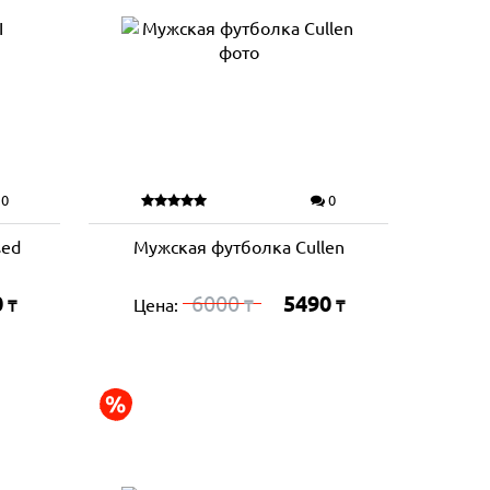
0
0
sed
Мужская футболка Cullen
0
6000
5490
Цена:
₸
₸
₸