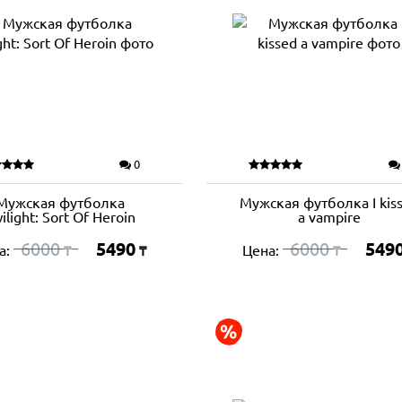
0
Мужская футболка
Мужская футболка I kis
ilight: Sort Of Heroin
a vampire
6000
5490
6000
549
а:
Цена:
₸
₸
₸