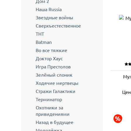
Дом 2
Наша Russia
Звездные войны
Сверхъестественное
ТНТ
Batman
Во все тяжкие
Доктор Хаус
Игра Престолов
Зелёный слоник
Му
Ходячие мертвецы
Стражи Галактики
Цен
Терминатор
Охотники за
привидениями
Назад в будущее
Молодёжка