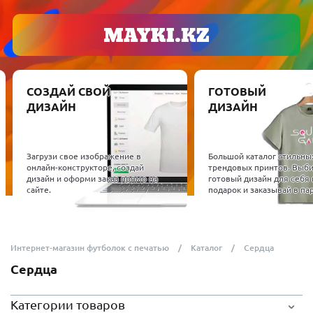
СОЗДАЙ СВОЙ
ГОТОВЫЙ
ДИЗАЙН
ДИЗАЙН
Загрузи свое изображение в
Большой каталог стильны
онлайн-конструкторе, создай
трендовых принтов. Выб
дизайн и оформи заказ прямо на
готовый дизайн для себя 
сайте.
подарок и заказывай в пар
Интернет-магазин футболок с печатью
Каталог
Сердца
Сердца
Категории товаров