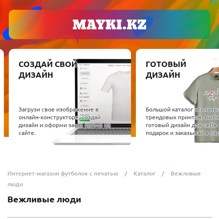
СОЗДАЙ СВОЙ
ГОТОВЫЙ
ДИЗАЙН
ДИЗАЙН
Загрузи свое изображение в
Большой каталог стильны
онлайн-конструкторе, создай
трендовых принтов. Выб
дизайн и оформи заказ прямо на
готовый дизайн для себя 
сайте.
подарок и заказывай в пар
Интернет-магазин футболок с печатью
Каталог
Вежливые
люди
Вежливые люди