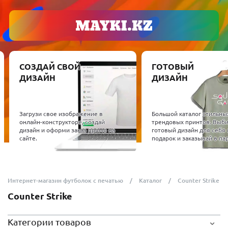
СОЗДАЙ СВОЙ
ГОТОВЫЙ
ДИЗАЙН
ДИЗАЙН
Загрузи свое изображение в
Большой каталог стильны
онлайн-конструкторе, создай
трендовых принтов. Выб
дизайн и оформи заказ прямо на
готовый дизайн для себя 
сайте.
подарок и заказывай в пар
Интернет-магазин футболок с печатью
Каталог
Counter Strike
Counter Strike
Категории товаров