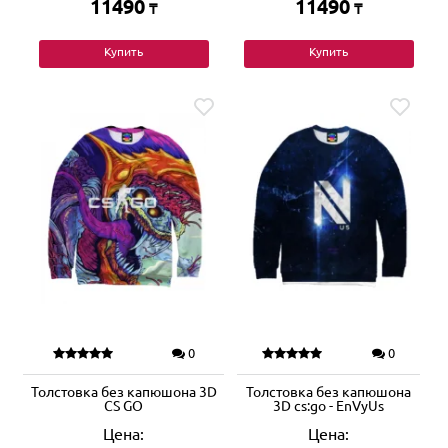
11490
11490
₸
₸
Купить
Купить
0
0
Толстовка без капюшона 3D
Толстовка без капюшона
CS GO
3D cs:go - EnVyUs
Цена:
Цена: