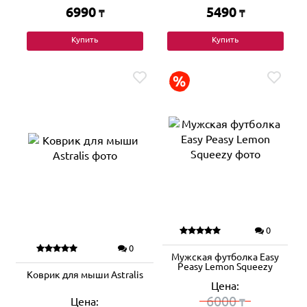
6990
5490
₸
₸
Купить
Купить
0
0
Мужская футболка Easy
Peasy Lemon Squeezy
Коврик для мыши Astralis
Цена:
6000
Цена:
₸