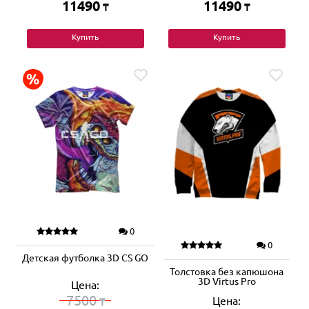
11490
11490
₸
₸
Купить
Купить
0
0
Детская футболка 3D CS GO
Толстовка без капюшона
3D Virtus Pro
Цена:
7500
Цена:
₸