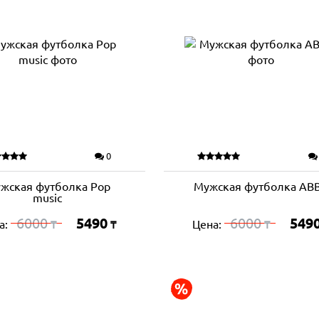
0
жская футболка Pop
Мужская футболка AB
music
6000
5490
6000
549
а:
Цена:
₸
₸
₸