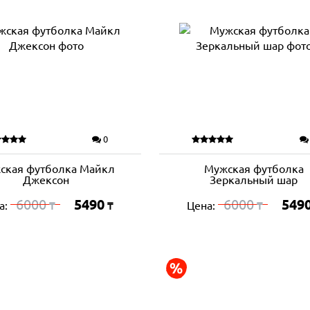
0
ская футболка Майкл
Мужская футболка
Джексон
Зеркальный шар
6000
5490
6000
549
а:
Цена:
₸
₸
₸