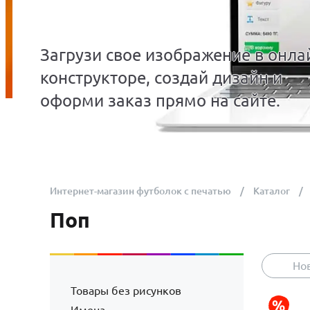
Загрузи свое изображение в онла
конструкторе, создай дизайн и
оформи заказ прямо на сайте.
Интернет-магазин футболок с печатью
Каталог
Поп
Но
Товары без рисунков