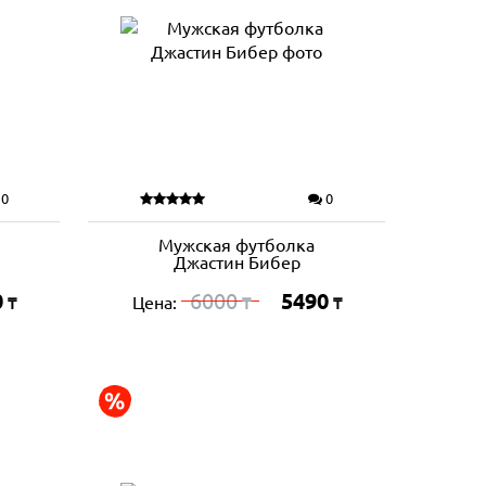
0
0
Мужская футболка
Джастин Бибер
0
6000
5490
Цена:
₸
₸
₸