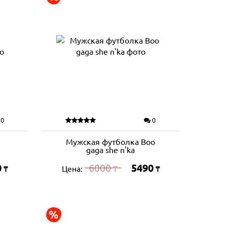
0
0
Мужская футболка Boo
gaga she n'ka
0
6000
5490
Цена:
₸
₸
₸