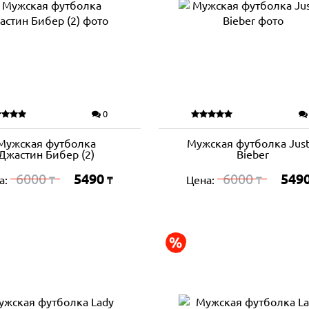
0
Мужская футболка
Мужская футболка Just
Джастин Бибер (2)
Bieber
6000
5490
6000
549
а:
Цена:
₸
₸
₸