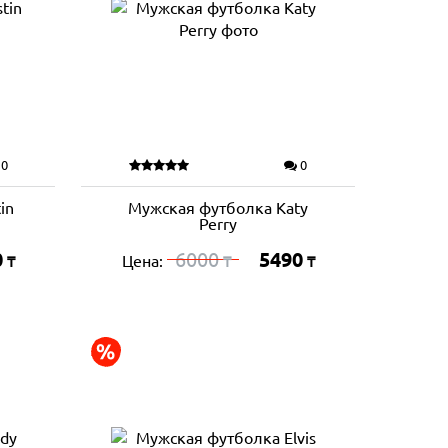
0
0
in
Мужская футболка Katy
Perry
0
6000
5490
Цена:
₸
₸
₸