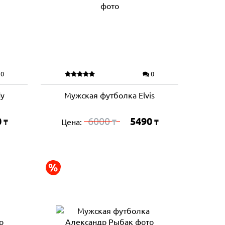
0
0
dy
Мужская футболка Elvis
0
6000
5490
Цена:
₸
₸
₸