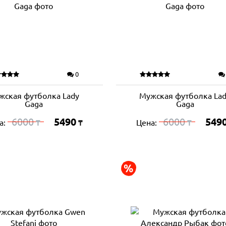
0
жская футболка Lady
Мужская футболка La
Gaga
Gaga
6000
5490
6000
549
а:
Цена:
₸
₸
₸