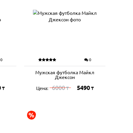
0
0
Мужская футболка Майкл
Джексон
0
6000
5490
Цена:
₸
₸
₸