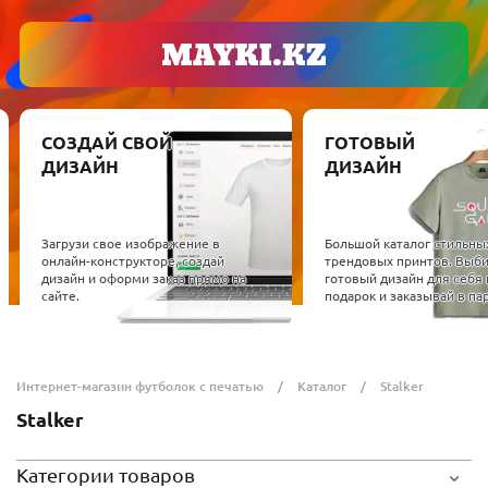
СОЗДАЙ СВОЙ
ГОТОВЫЙ
ДИЗАЙН
ДИЗАЙН
Загрузи свое изображение в
Большой каталог стильны
онлайн-конструкторе, создай
трендовых принтов. Выб
дизайн и оформи заказ прямо на
готовый дизайн для себя 
сайте.
подарок и заказывай в пар
Интернет-магазин футболок с печатью
Каталог
Stalker
Stalker
Категории товаров