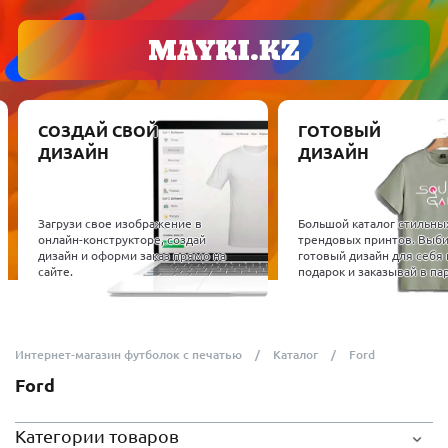
СОЗДАЙ СВОЙ
ГОТОВЫЙ
ДИЗАЙН
ДИЗАЙН
Загрузи свое изображение в
Большой каталог стильны
онлайн-конструкторе, создай
трендовых принтов. Выб
дизайн и оформи заказ прямо на
готовый дизайн для себя 
сайте.
подарок и заказывай в пар
Интернет-магазин футболок с печатью
Каталог
Ford
Ford
Категории товаров