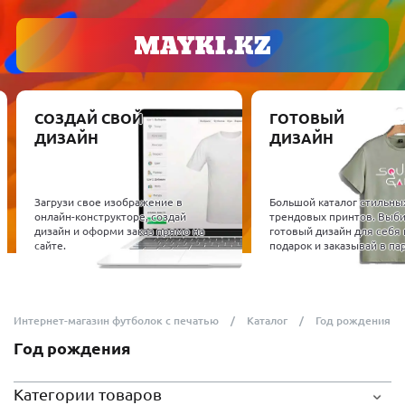
СОЗДАЙ СВОЙ
ГОТОВЫЙ
ДИЗАЙН
ДИЗАЙН
Загрузи свое изображение в
Большой каталог стильны
онлайн-конструкторе, создай
трендовых принтов. Выб
дизайн и оформи заказ прямо на
готовый дизайн для себя 
сайте.
подарок и заказывай в пар
Интернет-магазин футболок с печатью
Каталог
Год рождения
Год рождения
Категории товаров