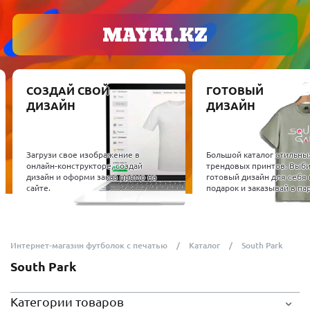
СОЗДАЙ СВОЙ
ГОТОВЫЙ
ДИЗАЙН
ДИЗАЙН
Загрузи свое изображение в
Большой каталог стильны
онлайн-конструкторе, создай
трендовых принтов. Выб
дизайн и оформи заказ прямо на
готовый дизайн для себя 
сайте.
подарок и заказывай в пар
Интернет-магазин футболок с печатью
Каталог
South Park
South Park
Категории товаров