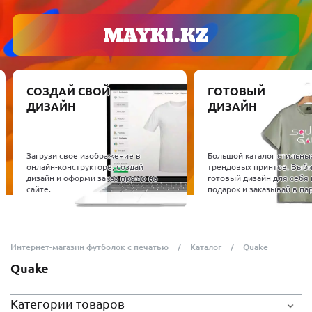
СОЗДАЙ СВОЙ
ГОТОВЫЙ
ДИЗАЙН
ДИЗАЙН
Загрузи свое изображение в
Большой каталог стильны
онлайн-конструкторе, создай
трендовых принтов. Выб
дизайн и оформи заказ прямо на
готовый дизайн для себя 
сайте.
подарок и заказывай в пар
Интернет-магазин футболок с печатью
Каталог
Quake
Quake
Категории товаров