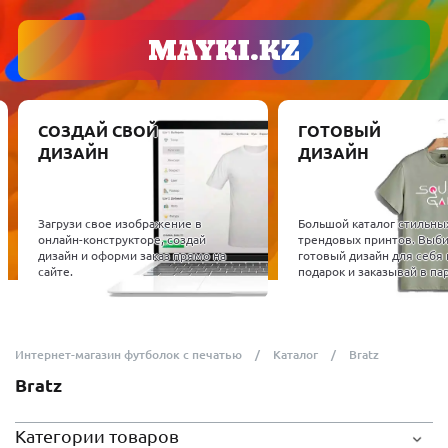
СОЗДАЙ СВОЙ
ГОТОВЫЙ
ДИЗАЙН
ДИЗАЙН
Загрузи свое изображение в
Большой каталог стильны
онлайн-конструкторе, создай
трендовых принтов. Выб
дизайн и оформи заказ прямо на
готовый дизайн для себя 
сайте.
подарок и заказывай в пар
Интернет-магазин футболок с печатью
Каталог
Bratz
Bratz
Категории товаров