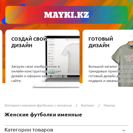
СОЗДАЙ СВОЙ
ГОТОВЫЙ
ДИЗАЙН
ДИЗАЙН
Загрузи свое изображение в
Большой каталог стильны
онлайн-конструкторе, создай
трендовых принтов. Выб
дизайн и оформи заказ прямо на
готовый дизайн для себя 
сайте.
подарок и заказывай в пар
Интернет-магазин футболок с печатью
Каталог
Имена
Женские футболки именные
Категории товаров