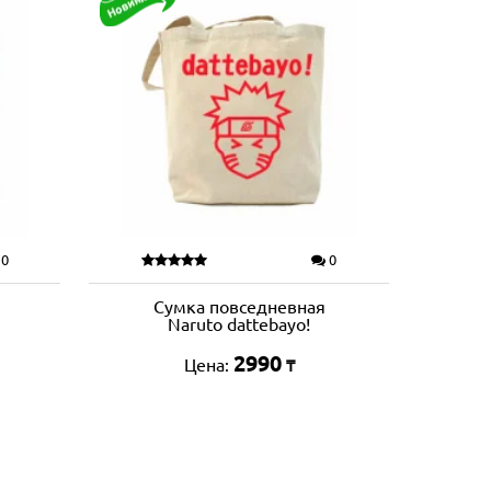
0
0
Сумка повседневная
Naruto dattebayo!
2990
Цена:
₸