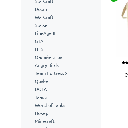
StarCraft
Doom
WarCraft
Stalker
LineAge II
GTA
NFS
Онлайн игры
Angry Birds
Team Fortress 2
С
Quake
DOTA
Танки
World of Tanks
Покер
Minecraft