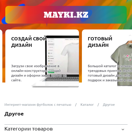
СОЗДАЙ СВОЙ
ГОТОВЫЙ
ДИЗАЙН
ДИЗАЙН
Загрузи свое изображение в
Большой каталог стильны
онлайн-конструкторе, создай
трендовых принтов. Выб
дизайн и оформи заказ прямо на
готовый дизайн для себя 
сайте.
подарок и заказывай в пар
Интернет-магазин футболок с печатью
Каталог
Другое
Другое
Категории товаров