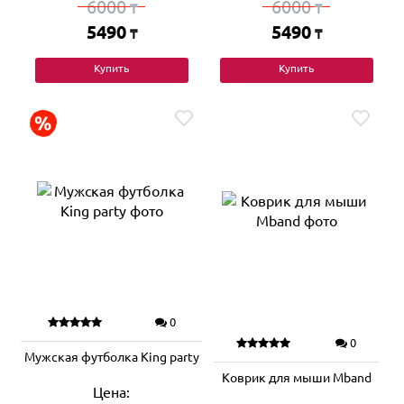
6000
6000
₸
₸
5490
5490
₸
₸
Купить
Купить
0
0
Мужская футболка King party
Коврик для мыши Mband
Цена: