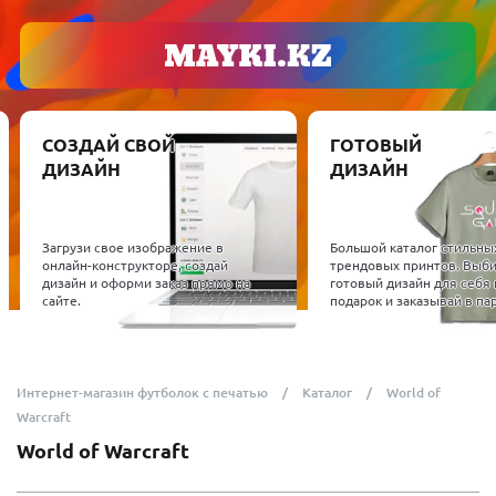
СОЗДАЙ СВОЙ
ГОТОВЫЙ
ДИЗАЙН
ДИЗАЙН
Загрузи свое изображение в
Большой каталог стильны
онлайн-конструкторе, создай
трендовых принтов. Выб
дизайн и оформи заказ прямо на
готовый дизайн для себя 
сайте.
подарок и заказывай в пар
Интернет-магазин футболок с печатью
Каталог
World of
Warcraft
World of Warcraft