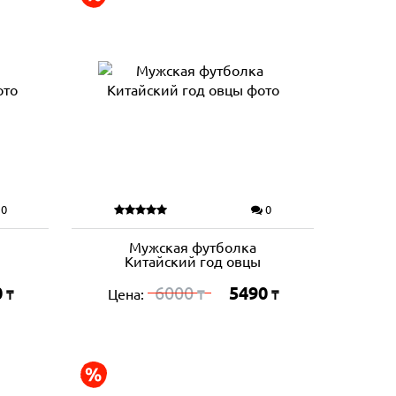
0
0
Мужская футболка
Китайский год овцы
0
6000
5490
Цена:
₸
₸
₸