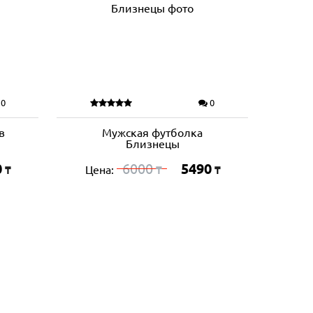
0
0
в
Мужская футболка
Близнецы
0
6000
5490
Цена:
₸
₸
₸