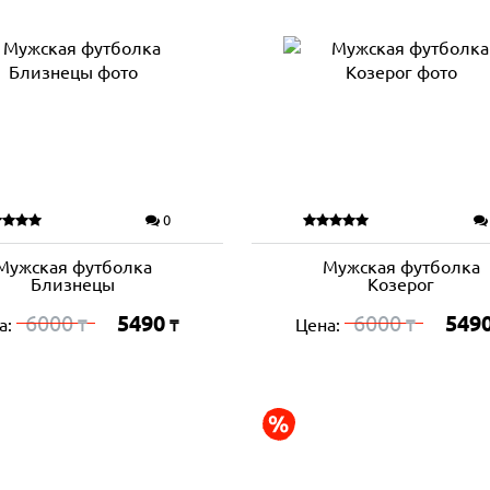
0
Мужская футболка
Мужская футболка
Близнецы
Козерог
6000
5490
6000
549
а:
Цена:
₸
₸
₸