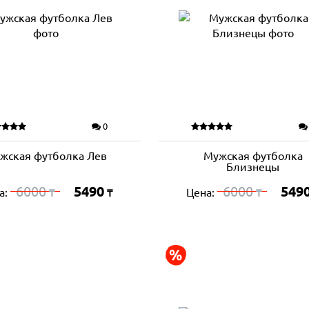
0
жская футболка Лев
Мужская футболка
Близнецы
6000
5490
6000
549
а:
Цена:
₸
₸
₸