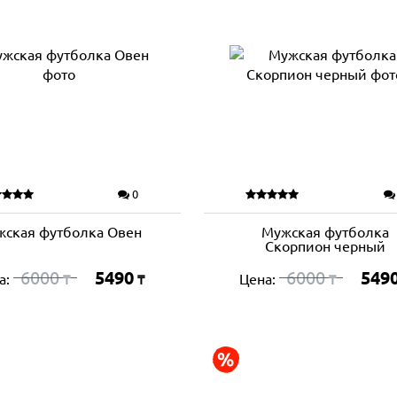
0
жская футболка Овен
Мужская футболка
Скорпион черный
6000
5490
6000
549
а:
Цена:
₸
₸
₸