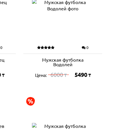
0
0
ец
Мужская футболка
Водолей
0
6000
5490
Цена:
₸
₸
₸