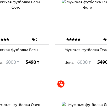
0
жская футболка Весы
Мужская футболка Тел
6000
5490
6000
549
а:
Цена:
₸
₸
₸