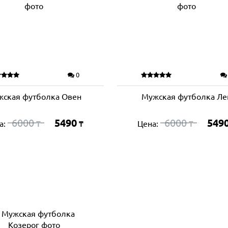
0
жская футболка Овен
Мужская футболка Ле
6000
5490
6000
549
а:
Цена:
₸
₸
₸