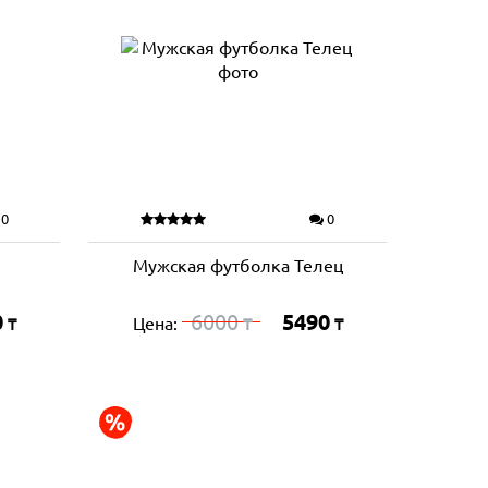
0
0
Мужская футболка Телец
0
6000
5490
Цена:
₸
₸
₸