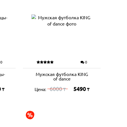
0
0
цы-
Мужская футболка KING
of dance
0
6000
5490
Цена:
₸
₸
₸