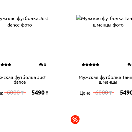
0
жская футболка Just
Мужская футболка Тан
dance
шманцы
6000
5490
6000
549
а:
Цена:
₸
₸
₸