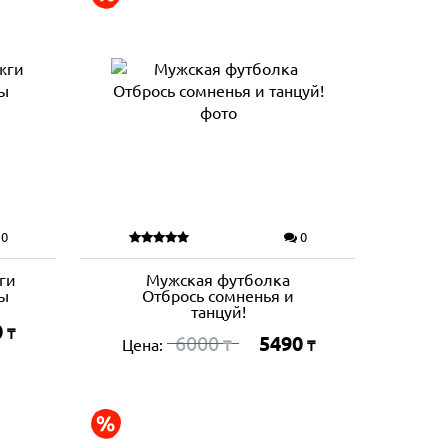
0
0
ги
Мужская футболка
цы
Отбрось сомненья и
танцуй!
0
₸
6000
5490
Цена:
₸
₸