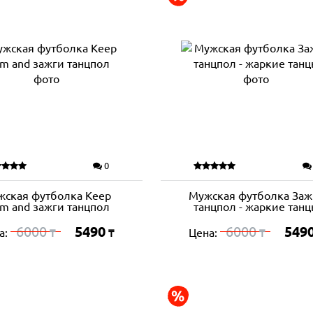
0
жская футболка Keep
Мужская футболка Заж
lm and зажги танцпол
танцпол - жаркие тан
6000
5490
6000
549
а:
Цена:
₸
₸
₸