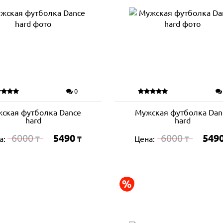
0
ская футболка Dance
Мужская футболка Dan
hard
hard
6000
5490
6000
549
а:
Цена:
₸
₸
₸