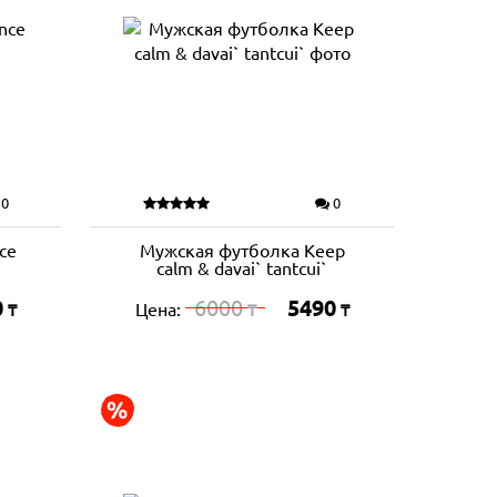
0
0
ce
Мужская футболка Keep
calm & davai` tantcui`
0
6000
5490
Цена:
₸
₸
₸