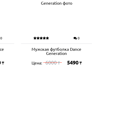
0
0
ce
Мужская футболка Dance
Generation
0
6000
5490
Цена:
₸
₸
₸