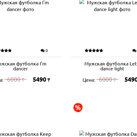
0
жская футболка I'm
Мужская футболка Let
dancer
dance light
6000
5490
6000
549
а:
Цена:
₸
₸
₸