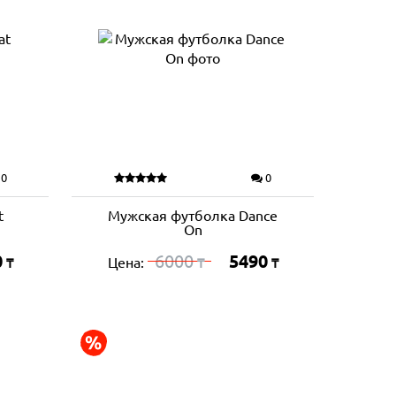
0
0
t
Мужская футболка Dance
On
0
6000
5490
Цена:
₸
₸
₸