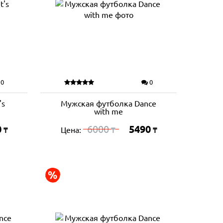
0
0
's
Мужская футболка Dance
with me
0
6000
5490
Цена:
₸
₸
₸