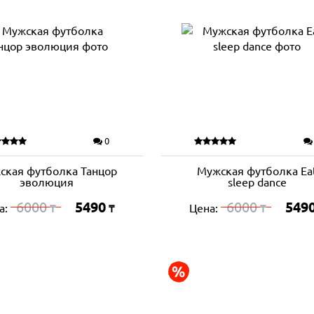
0
ская футболка Танцор
Мужская футболка Ea
эволюция
sleep dance
6000
5490
6000
549
а:
Цена:
₸
₸
₸