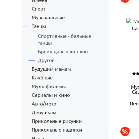
Имена
Спорт
Музыкальные
Танцы
Спортивные - бальные
танцы
Брейк данс и хип-хоп
Другое
Будущим мамам
Клубные
Мультфильмы
Му
Ca
Сериалы и кино
Цен
Авто/мото
Девушкам
Прикольные рисунки
Прикольные надписи
Игры