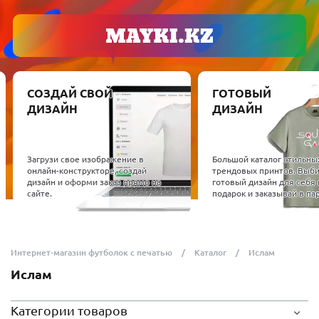
СОЗДАЙ СВОЙ
ГОТОВЫЙ
ДИЗАЙН
ДИЗАЙН
Загрузи свое изображение в
Большой каталог стильны
онлайн-конструкторе, создай
трендовых принтов. Выб
дизайн и оформи заказ прямо на
готовый дизайн для себя 
сайте.
подарок и заказывай в пар
Интернет-магазин футболок с печатью
Каталог
Ислам
Ислам
Категории товаров