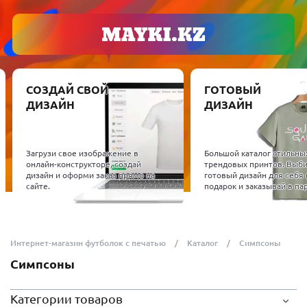
СОЗДАЙ СВОЙ
ГОТОВЫЙ
ДИЗАЙН
ДИЗАЙН
Загрузи свое изображение в
Большой каталог стильны
онлайн-конструкторе, создай
трендовых принтов. Выб
дизайн и оформи заказ прямо на
готовый дизайн для себя 
сайте.
подарок и заказывай в пар
Интернет-магазин футболок с печатью
Каталог
Симпсоны
Симпсоны
Категории товаров