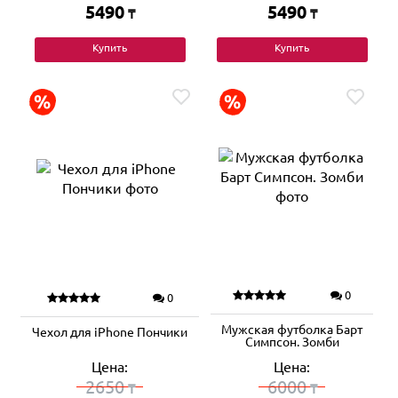
5490
5490
₸
₸
Купить
Купить
0
0
Мужская футболка Барт
Чехол для iPhone Пончики
Симпсон. Зомби
Цена:
Цена:
2650
6000
₸
₸