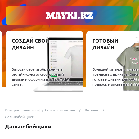
СОЗДАЙ СВОЙ
ГОТОВЫЙ
ДИЗАЙН
ДИЗАЙН
Загрузи свое изображение в
Большой каталог стильны
онлайн-конструкторе, создай
трендовых принтов. Выб
дизайн и оформи заказ прямо на
готовый дизайн для себя 
сайте.
подарок и заказывай в пар
Интернет-магазин футболок с печатью
Каталог
Дальнобойщики
Дальнобойщики