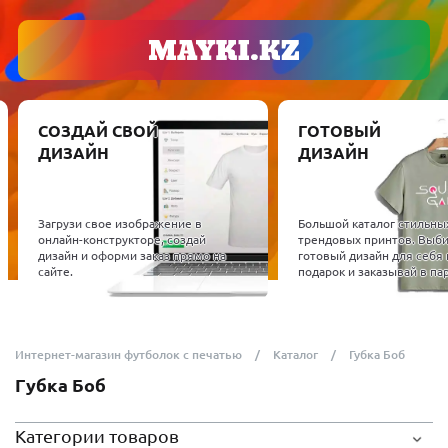
СОЗДАЙ СВОЙ
ГОТОВЫЙ
ДИЗАЙН
ДИЗАЙН
Загрузи свое изображение в
Большой каталог стильны
онлайн-конструкторе, создай
трендовых принтов. Выб
дизайн и оформи заказ прямо на
готовый дизайн для себя 
сайте.
подарок и заказывай в пар
Интернет-магазин футболок с печатью
Каталог
Губка Боб
Губка Боб
Категории товаров