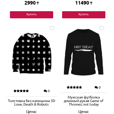
2990
11490
₸
₸
Купить
Купить
0
0
Мужская футболка
Толстовка без капюшона 3D
длинный рукав Game of
Love, Death & Robots
Thrones: not today
Цена:
Цена: