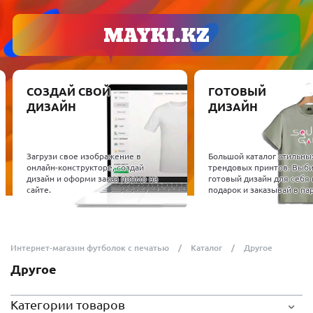
ГОТОВЫЙ
ОБОРУДОВАНИ
ДИЗАЙН
МАТЕРИАЛЫ
Проверенное полигра
оборудование, на кот
Большой каталог стильных и
работаем. Подберем D
трендовых принтов. Выбирай
сублимационные прин
готовый дизайн для себя или в
термопрессы и расхо
подарок и заказывай в пару кликов.
материалы.
Интернет-магазин футболок с печатью
Каталог
Другое
Другое
Категории товаров