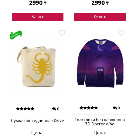
2990
2990
₸
₸
Купить
Купить
0
0
Толстовка без капюшона
Сумка повседневная Drive
3D Doctor Who
Цена:
Цена: