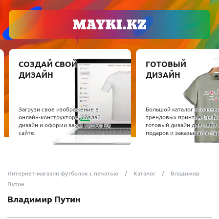
СОЗДАЙ СВОЙ
ГОТОВЫЙ
ДИЗАЙН
ДИЗАЙН
Загрузи свое изображение в
Большой каталог стильны
онлайн-конструкторе, создай
трендовых принтов. Выб
дизайн и оформи заказ прямо на
готовый дизайн для себя 
сайте.
подарок и заказывай в пар
Интернет-магазин футболок с печатью
Каталог
Владимир
Путин
Владимир Путин