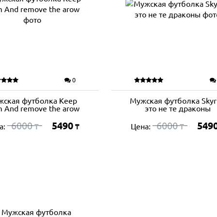
0
жская футболка Keep
Мужская футболка Skyr
m And remove the arow
это не те драконы
6000
5490
6000
549
а:
Цена:
₸
₸
₸