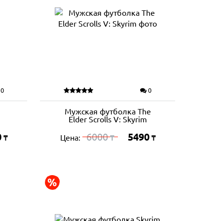
0
0
Мужская футболка The
Elder Scrolls V: Skyrim
0
6000
5490
Цена:
₸
₸
₸