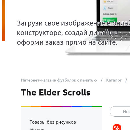
Загрузи свое изображение в онла
конструкторе, создай дизайн и
оформи заказ прямо на сайте.
Интернет-магазин футболок с печатью
Каталог
The Elder Scrolls
Но
Товары без рисунков