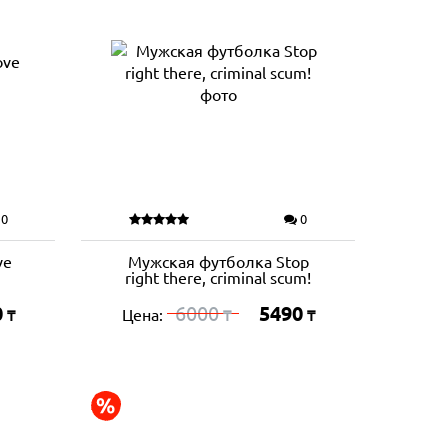
0
0
ve
Мужская футболка Stop
right there, criminal scum!
0
6000
5490
Цена:
₸
₸
₸