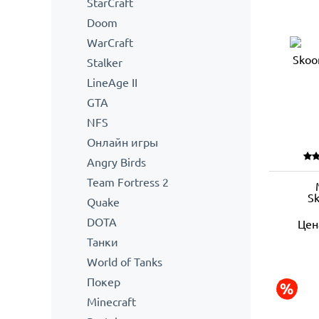
StarCraft
Doom
WarCraft
Stalker
LineAge II
GTA
NFS
Онлайн игры
Angry Birds
Team Fortress 2
Sk
Quake
DOTA
Цен
Танки
World of Tanks
Покер
Minecraft