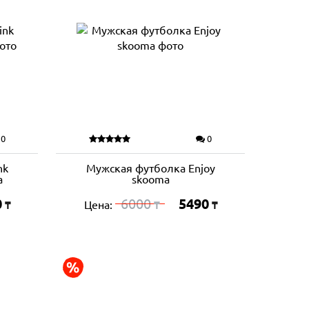
0
0
nk
Мужская футболка Enjoy
a
skooma
0
6000
5490
Цена:
₸
₸
₸