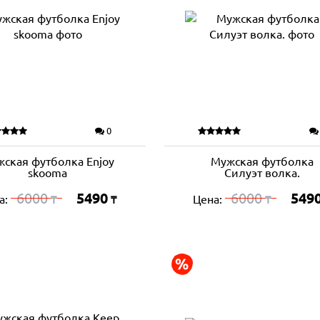
0
ская футболка Enjoy
Мужская футболка
skooma
Силуэт волка.
6000
5490
6000
549
а:
Цена:
₸
₸
₸