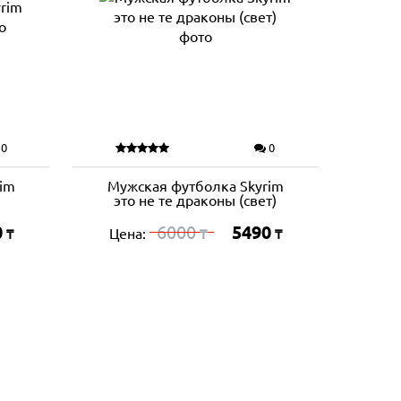
0
0
im
Мужская футболка Skyrim
это не те драконы (свет)
0
6000
5490
Цена:
₸
₸
₸