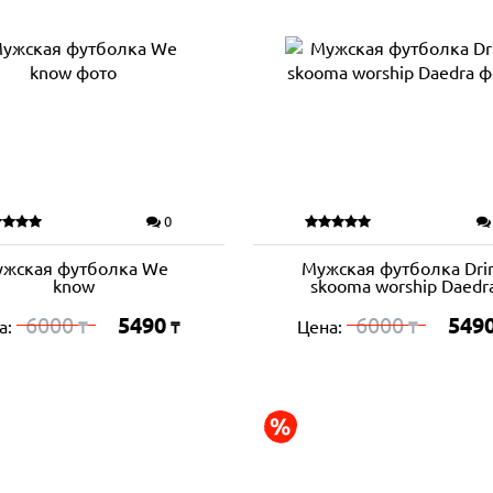
0
жская футболка We
Мужская футболка Dri
know
skooma worship Daedr
6000
5490
6000
549
а:
Цена:
₸
₸
₸