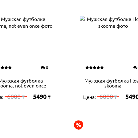
0
Мужская футболка
Мужская футболка I lo
ooma, not even once
skooma
6000
5490
6000
549
а:
Цена:
₸
₸
₸