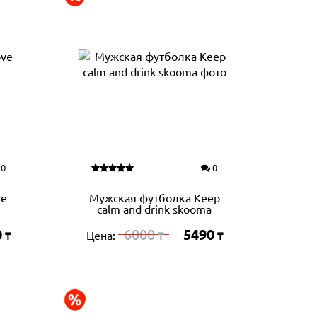
0
0
ve
Мужская футболка Keep
calm and drink skooma
0
6000
5490
Цена:
₸
₸
₸