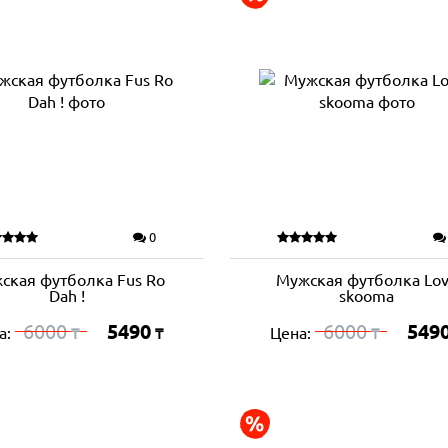
0
ская футболка Fus Ro
Мужская футболка Lo
Dah !
skooma
6000
5490
6000
549
а:
Цена:
₸
₸
₸