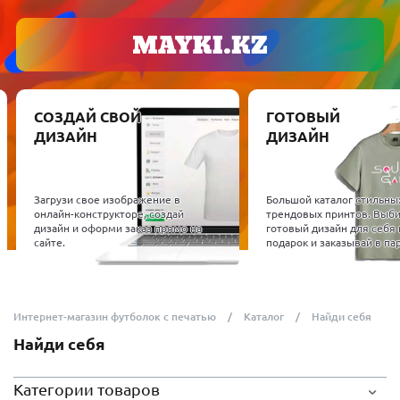
СОЗДАЙ СВОЙ
ГОТОВЫЙ
ДИЗАЙН
ДИЗАЙН
Загрузи свое изображение в
Большой каталог стильны
онлайн-конструкторе, создай
трендовых принтов. Выб
дизайн и оформи заказ прямо на
готовый дизайн для себя 
сайте.
подарок и заказывай в пар
Интернет-магазин футболок с печатью
Каталог
Найди себя
Найди себя
Категории товаров