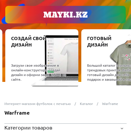
СОЗДАЙ СВОЙ
ГОТОВЫЙ
ДИЗАЙН
ДИЗАЙН
Загрузи свое изображение в
Большой каталог стильны
онлайн-конструкторе, создай
трендовых принтов. Выб
дизайн и оформи заказ прямо на
готовый дизайн для себя 
сайте.
подарок и заказывай в пар
Интернет-магазин футболок с печатью
Каталог
Warframe
Warframe
Категории товаров