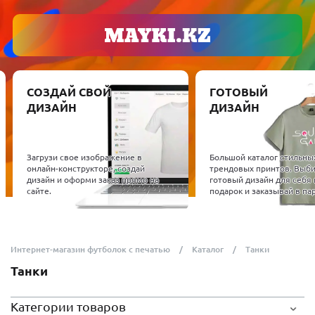
СОЗДАЙ СВОЙ
ГОТОВЫЙ
ДИЗАЙН
ДИЗАЙН
Загрузи свое изображение в
Большой каталог стильны
онлайн-конструкторе, создай
трендовых принтов. Выб
дизайн и оформи заказ прямо на
готовый дизайн для себя 
сайте.
подарок и заказывай в пар
Интернет-магазин футболок с печатью
Каталог
Танки
Танки
Категории товаров