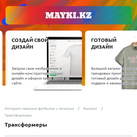
СОЗДАЙ СВОЙ
ГОТОВЫЙ
ДИЗАЙН
ДИЗАЙН
Загрузи свое изображение в
Большой каталог стильны
онлайн-конструкторе, создай
трендовых принтов. Выб
дизайн и оформи заказ прямо на
готовый дизайн для себя 
сайте.
подарок и заказывай в пар
Интернет-магазин футболок с печатью
Каталог
Трансформеры
Трансформеры