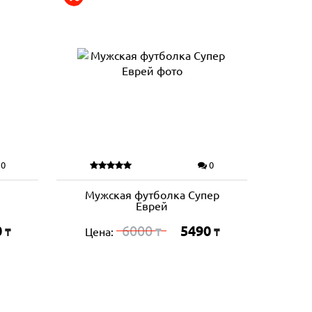
0
0
Мужская футболка Супер
Еврей
0
6000
5490
Цена:
₸
₸
₸