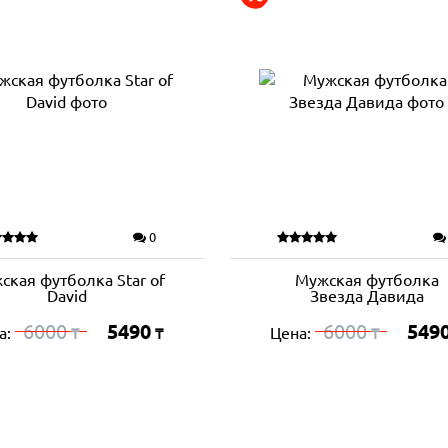
0
ская футболка Star of
Мужская футболка
David
Звезда Давида
6000
5490
6000
549
а:
Цена:
₸
₸
₸