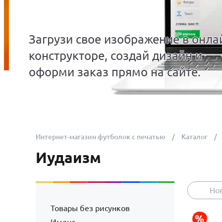
Загрузи свое изображение в онла
конструкторе, создай дизайн и
оформи заказ прямо на сайте.
Интернет-магазин футболок с печатью
Каталог
Иудаизм
Но
Товары без рисунков