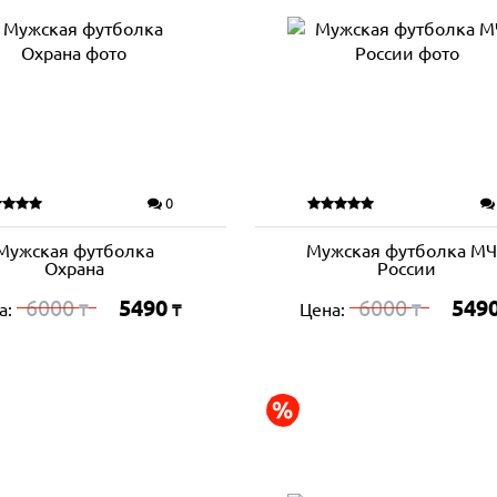
0
Мужская футболка
Мужская футболка М
Охрана
России
6000
5490
6000
549
а:
Цена:
₸
₸
₸