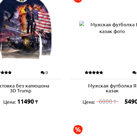
0
стовка без капюшона
Мужская футболка Я
3D Trump
казак
11490
6000
549
Цена:
Цена:
₸
₸