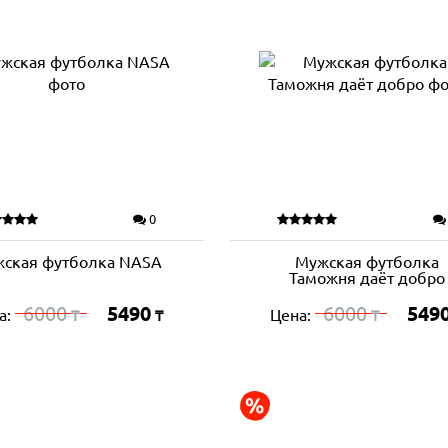
0
ская футболка NASA
Мужская футболка
Таможня даёт добро
6000
5490
6000
549
а:
Цена:
₸
₸
₸