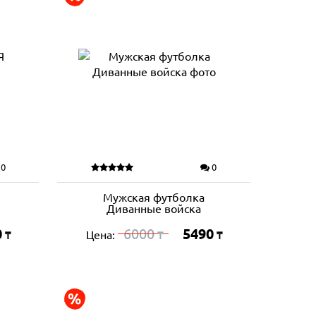
0
0
Мужская футболка
Диванные войска
0
6000
5490
Цена:
₸
₸
₸