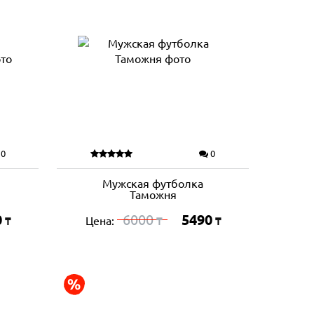
0
0
Мужская футболка
Таможня
0
6000
5490
Цена:
₸
₸
₸