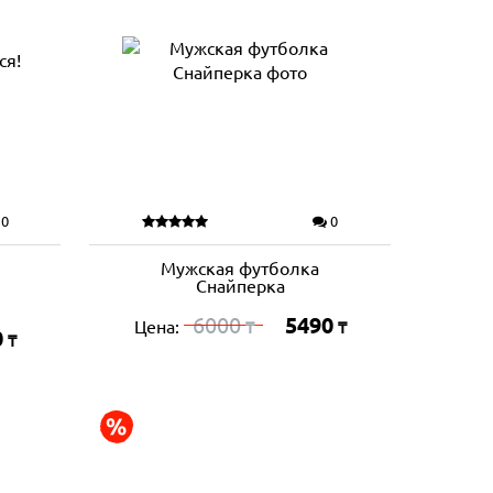
0
0
Мужская футболка
Снайперка
6000
5490
Цена:
₸
₸
0
₸