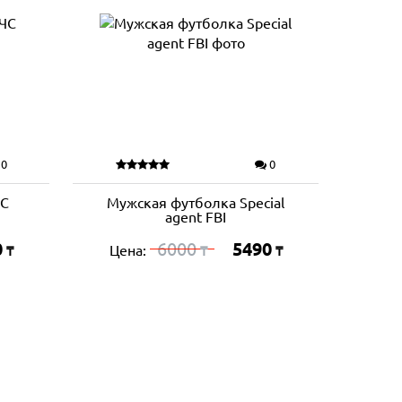
0
0
ЧС
Мужская футболка Special
agent FBI
0
6000
5490
Цена:
₸
₸
₸