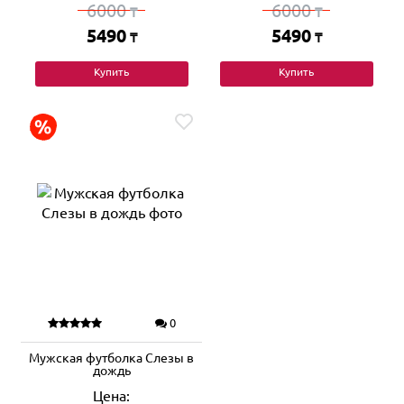
6000
6000
₸
₸
5490
5490
₸
₸
Купить
Купить
0
Мужская футболка Слезы в
дождь
Цена: