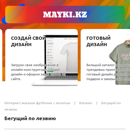
СОЗДАЙ СВОЙ
ГОТОВЫЙ
ДИЗАЙН
ДИЗАЙН
Загрузи свое изображение в
Большой каталог стильны
онлайн-конструкторе, создай
трендовых принтов. Выб
дизайн и оформи заказ прямо на
готовый дизайн для себя 
сайте.
подарок и заказывай в пар
Интернет-магазин футболок с печатью
Каталог
Бегущий по
лезвию
Бегущий по лезвию