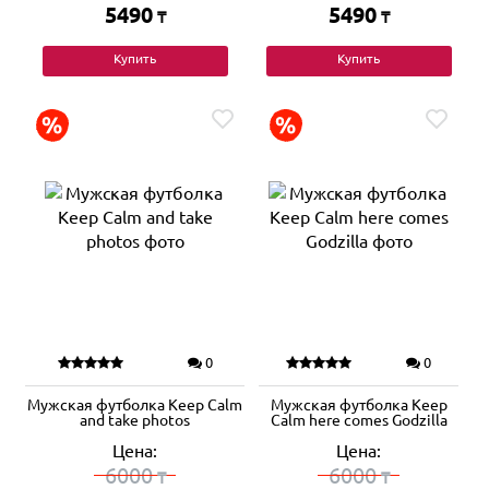
5490
5490
₸
₸
Купить
Купить
0
0
Мужская футболка Keep Calm
Мужская футболка Keep
and take photos
Calm here comes Godzilla
Цена:
Цена:
6000
6000
₸
₸