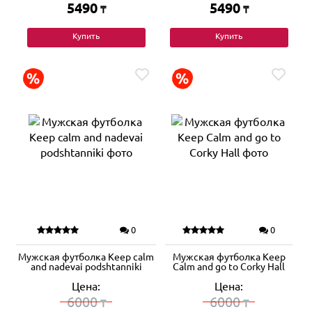
5490
5490
₸
₸
Купить
Купить
0
0
Мужская футболка Keep calm
Мужская футболка Keep
and nadevai podshtanniki
Calm and go to Corky Hall
Цена:
Цена:
6000
6000
₸
₸