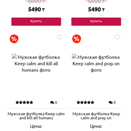
6000
6000
₸
₸
5490
5490
₸
₸
Купить
Купить
0
0
Мужская футболка Keep calm
Мужская футболка Keep
and kill all humans
calm and pray on
Цена:
Цена: