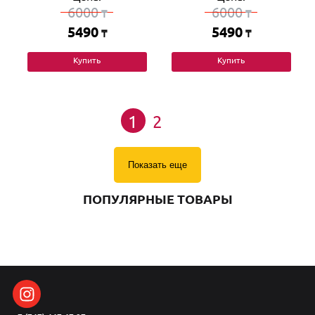
6000
6000
₸
₸
5490
5490
₸
₸
Купить
Купить
1
2
Показать еще
ПОПУЛЯРНЫЕ ТОВАРЫ