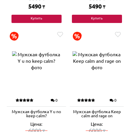
5490
5490
₸
₸
Купить
Купить
0
0
Мужская футболка Y u no
Мужская футболка Keep
keep calm?
calm and rage on
Цена:
Цена:
6000
6000
₸
₸