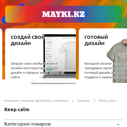
СОЗДАЙ СВОЙ
ГОТОВЫЙ
ДИЗАЙН
ДИЗАЙН
Загрузи свое изображение в
Большой каталог стильны
онлайн-конструкторе, создай
трендовых принтов. Выб
дизайн и оформи заказ прямо на
готовый дизайн для себя 
сайте.
подарок и заказывай в пар
Интернет-магазин футболок с печатью
Каталог
Keep calm
Keep calm
Категории товаров