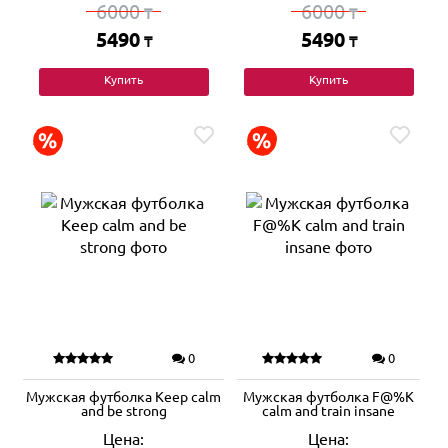
6000
6000
₸
₸
5490
5490
₸
₸
Купить
Купить
0
0
Мужская футболка Keep calm
Мужская футболка F@%K
and be strong
calm and train insane
Цена:
Цена: