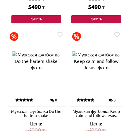
5490
5490
₸
₸
Купить
Купить
0
0
Мужская футболка Do the
Мужская футболка Keep
harlem shake
calm and follow Jesus.
Цена:
Цена:
6000
6000
₸
₸