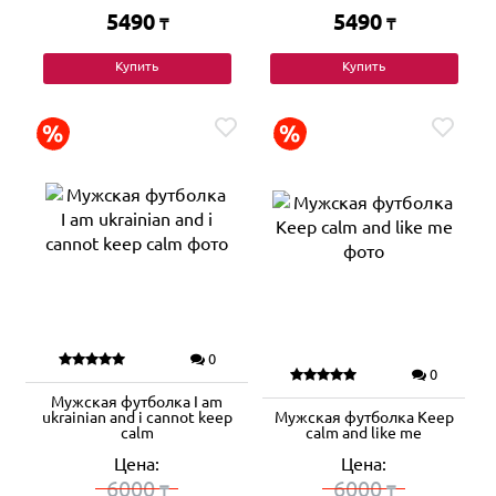
5490
5490
₸
₸
Купить
Купить
0
0
Мужская футболка I am
ukrainian and i cannot keep
Мужская футболка Keep
calm
calm and like me
Цена:
Цена:
6000
6000
₸
₸