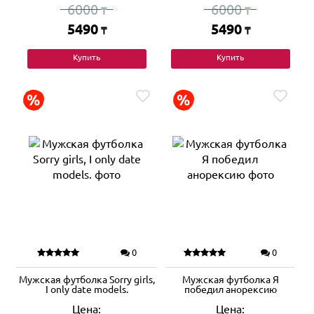
6000
6000
₸
₸
5490
5490
₸
₸
Купить
Купить
0
0
Мужская футболка Sorry girls,
Мужская футболка Я
I only date models.
победил анорексию
Цена:
Цена: