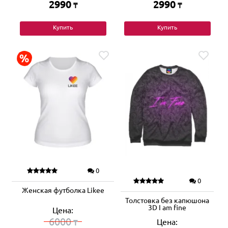
2990
2990
₸
₸
Купить
Купить
0
0
Женская футболка Likee
Толстовка без капюшона
3D I am fine
Цена:
6000
Цена:
₸