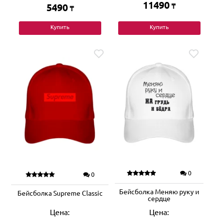
11490
5490
₸
₸
Купить
Купить
0
0
Бейсболка Меняю руку и
Бейсболка Supreme Classic
сердце
Цена:
Цена: