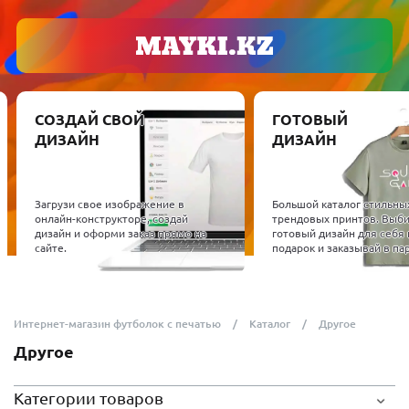
СОЗДАЙ СВОЙ
ГОТОВЫЙ
ДИЗАЙН
ДИЗАЙН
Загрузи свое изображение в
Большой каталог стильны
онлайн-конструкторе, создай
трендовых принтов. Выб
дизайн и оформи заказ прямо на
готовый дизайн для себя 
сайте.
подарок и заказывай в пар
Интернет-магазин футболок с печатью
Каталог
Другое
Другое
Категории товаров