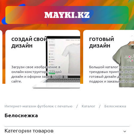
СОЗДАЙ СВОЙ
ГОТОВЫЙ
ДИЗАЙН
ДИЗАЙН
Загрузи свое изображение в
Большой каталог стильны
онлайн-конструкторе, создай
трендовых принтов. Выб
дизайн и оформи заказ прямо на
готовый дизайн для себя 
сайте.
подарок и заказывай в пар
Интернет-магазин футболок с печатью
Каталог
Белоснежка
Белоснежка
Категории товаров