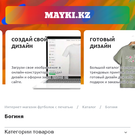
СОЗДАЙ СВОЙ
ГОТОВЫЙ
ДИЗАЙН
ДИЗАЙН
Загрузи свое изображение в
Большой каталог стильны
онлайн-конструкторе, создай
трендовых принтов. Выб
дизайн и оформи заказ прямо на
готовый дизайн для себя 
сайте.
подарок и заказывай в пар
Интернет-магазин футболок с печатью
Каталог
Богиня
Богиня
Категории товаров